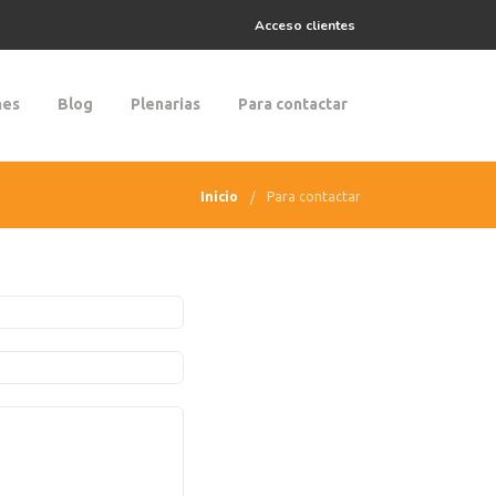
Acceso clientes
nes
Blog
Plenarias
Para contactar
Inicio
Para contactar