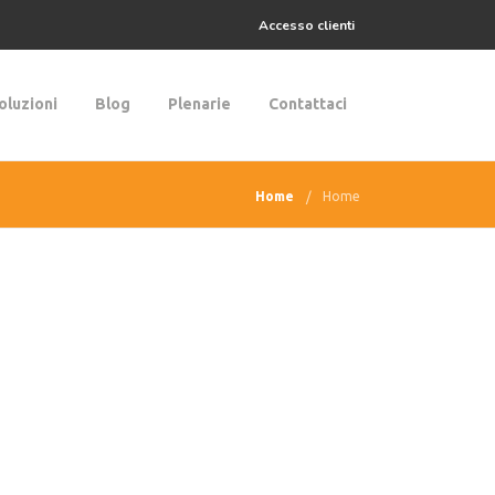
Accesso clienti
oluzioni
Blog
Plenarie
Contattaci
Home
Home