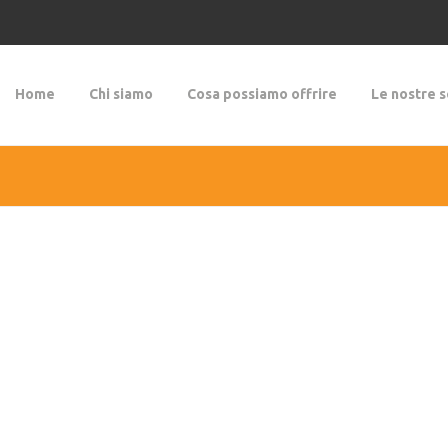
Home
Chi siamo
Cosa possiamo offrire
Le nostre s