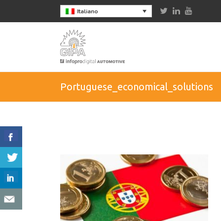
Italiano
Portuguese_economical_solutions