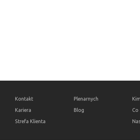
Kontakt
Plenarnych
Kim
Kariera
Blog
Co 
Strefa Klienta
Nas