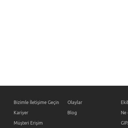
Bizimle İletişime Geçin
Olaylar
Eki
Kariyer
Blog
Ne 
Müşteri Erişim
GIP