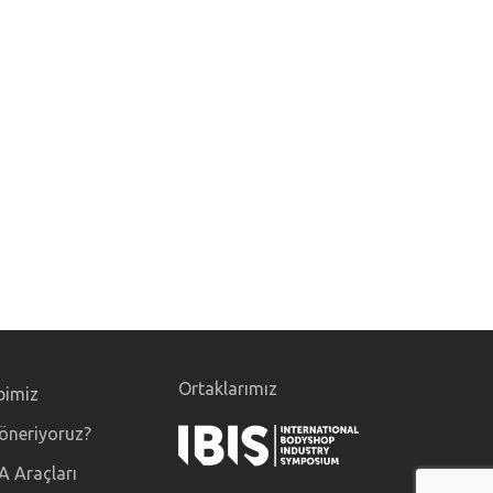
Ortaklarımız
bimiz
öneriyoruz?
A Araçları