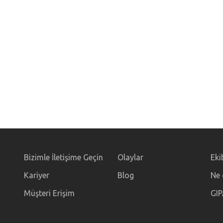
Bizimle İletişime Geçin
Olaylar
Eki
Kariyer
Blog
Ne 
Müşteri Erişim
GIP