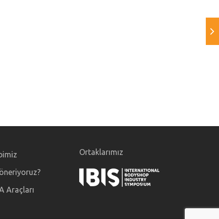
Ortaklarımız
bimiz
öneriyoruz?
A Araçları