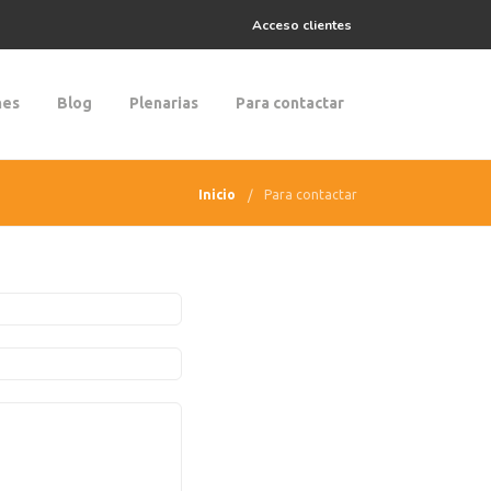
Acceso clientes
nes
Blog
Plenarias
Para contactar
Inicio
Para contactar