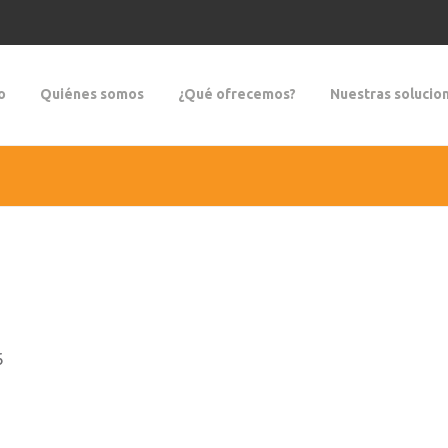
o
Quiénes somos
¿Qué ofrecemos?
Nuestras solucio
6