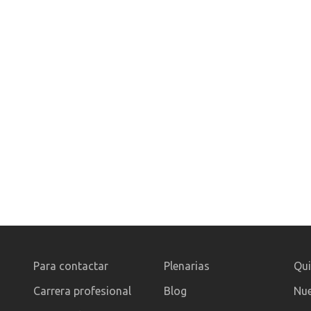
Para contactar
Plenarias
Qu
Carrera profesional
Blog
Nue