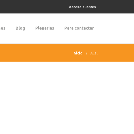
Acceso clientes
nes
Blog
Plenarias
Para contactar
Inicio
Allal