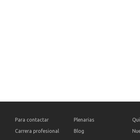
Para contactar
Plenarias
Qu
Carrera profesional
Blog
Nue