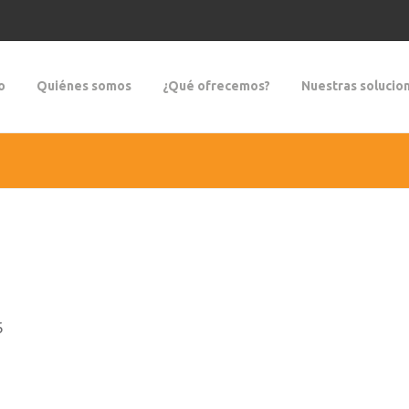
o
Quiénes somos
¿Qué ofrecemos?
Nuestras solucio
6