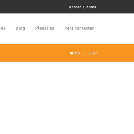
Acceso clientes
nes
Blog
Plenarias
Para contactar
Inicio
Julien