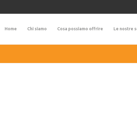
Home
Chi siamo
Cosa possiamo offrire
Le nostre s