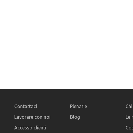
Contattaci
Plenarie
Chi
Lavorare con noi
Blog
Le 
Accesso clienti
Cos