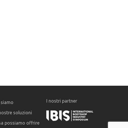
I nostri partner
 siamo
nostre soluzioni
a possiamo offrire