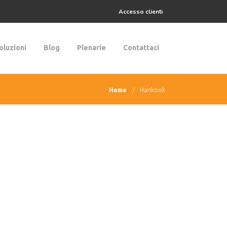
Accesso clienti
oluzioni
Blog
Plenarie
Contattaci
Home
Hankook