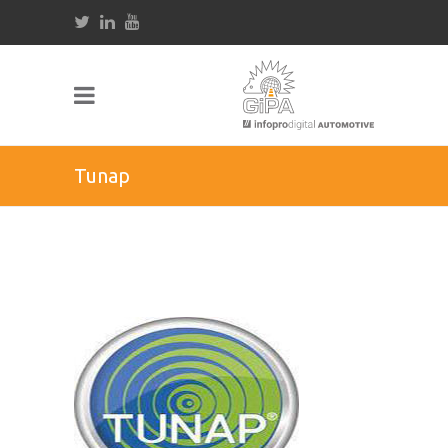
Tunap