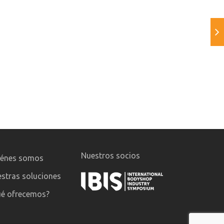
Nuestros socios
iénes somos
stras soluciones
é ofrecemos?