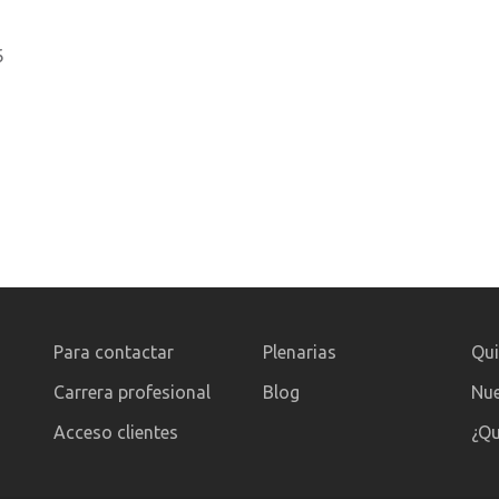
6
Para contactar
Plenarias
Qu
Carrera profesional
Blog
Nue
Acceso clientes
¿Qu