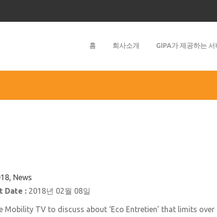
홈
회사소개
GiPA가 제공하는 
18, News
 Date :
2018년 02월 08일
 Mobility TV to discuss about ‘Eco Entretien’ that limits over 