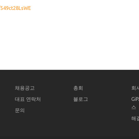
e/549ct28LsWE
채용공고
총회
회
대표 연락처
블로그
Gi
스
문의
해