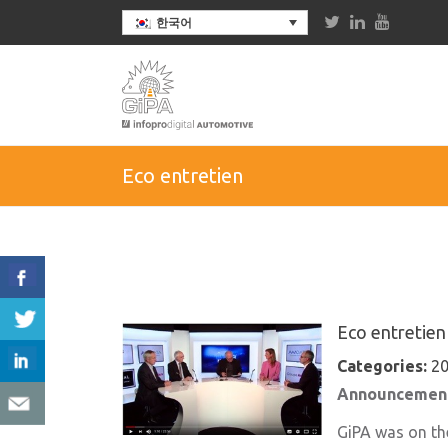
한국어
Eco entretien
Eco entretien
Categories:
20
Announcement
GiPA was on the