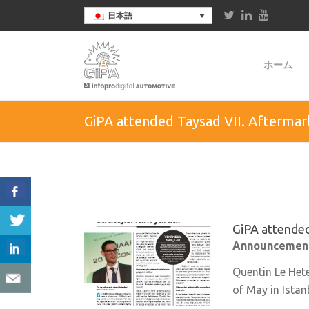
日本語
ホーム
GiPA attended Taysad VII. Aftermark
GiPA attended
Announcement
Quentin Le Het
of May in Istan