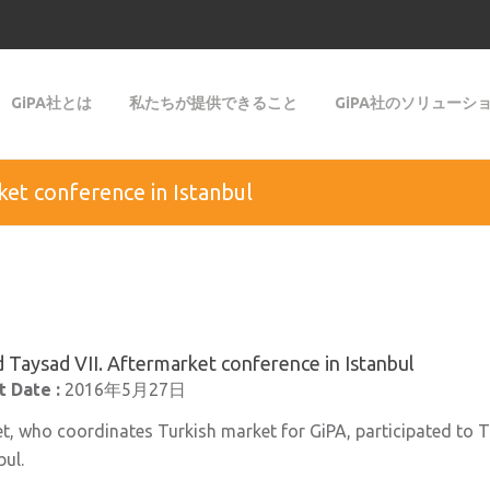
GiPA社とは
私たちが提供できること
GiPA社のソリューシ
et conference in Istanbul
 Taysad VII. Aftermarket conference in Istanbul
 Date :
2016年5月27日
et, who coordinates Turkish market for GiPA, participated to
bul.