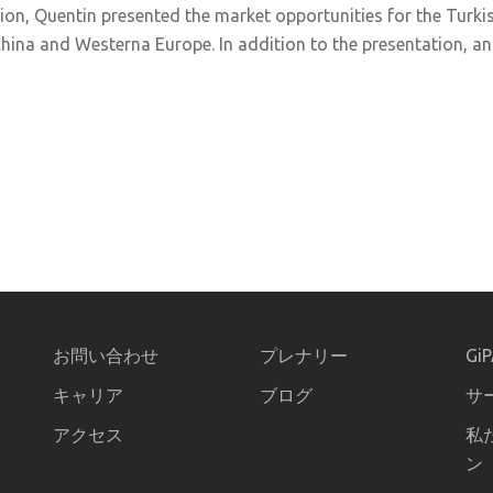
tion, Quentin presented the market opportunities for the Turki
ina and Westerna Europe. In addition to the presentation, an 
お問い合わせ
プレナリー
Gi
キャリア
ブログ
サ
アクセス
私
ン