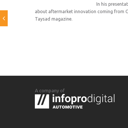
In his presenta
about aftermarket innovation coming from Ch
Taysad magazine.
A company of